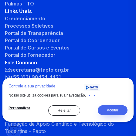
Palmas - TO
Links Úteis
Credenciamento
Processos Seletivos
Portal da Transparência
Portal do Coordenador
Portal de Cursos e Eventos
Portal do Fornecedor
Fale Conosco
secretaria@fapto.org.br
+55 (63) 98454-4421
+55 (63) 3232-8701
Controle a sua privacidade
-
-
Nosso site utiliza cookies para sua navegação.
Personalizar
Aceitar
Rejeitar
Copyright © 2026 , Todos os direitos reservados à
Fundação de Apoio Científico e Tecnológico do
Tocantins - Fapto