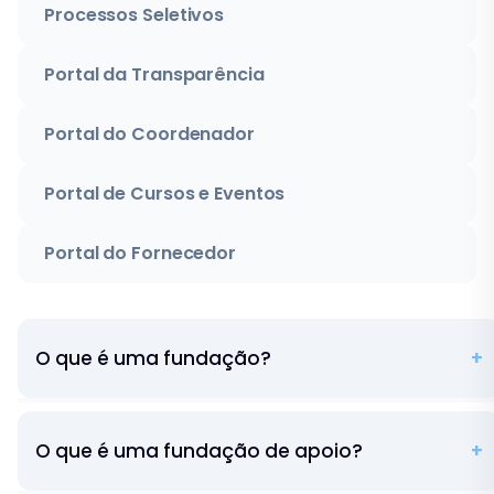
Processos Seletivos
Portal da Transparência
Portal do Coordenador
Portal de Cursos e Eventos
Portal do Fornecedor
O que é uma fundação?
É uma entidade privada, sem fins lucrativos, com
O que é uma fundação de apoio?
autonomia administrativa, financeira e patrimonial,
constituída com base no art. 62 da
Lei 10.406/2002