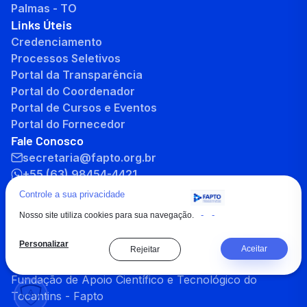
Palmas - TO
Links Úteis
Credenciamento
Processos Seletivos
Portal da Transparência
Portal do Coordenador
Portal de Cursos e Eventos
Portal do Fornecedor
Fale Conosco
secretaria@fapto.org.br
+55 (63) 98454-4421
+55 (63) 3232-8701
Controle a sua privacidade
-
-
Nosso site utiliza cookies para sua navegação.
Personalizar
Aceitar
Rejeitar
Copyright © 2026 , Todos os direitos reservados à
Fundação de Apoio Científico e Tecnológico do
Tocantins - Fapto