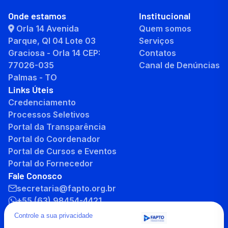
Onde estamos
Institucional
Orla 14 Avenida
Quem somos
Parque, QI 04 Lote 03
Serviços
Graciosa - Orla 14 CEP:
Contatos
77026-035
Canal de Denúncias
Palmas - TO
Links Úteis
Credenciamento
Processos Seletivos
Portal da Transparência
Portal do Coordenador
Portal de Cursos e Eventos
Portal do Fornecedor
Fale Conosco
secretaria@fapto.org.br
+55 (63) 98454-4421
+55 (63) 3232-8701
Controle a sua privacidade