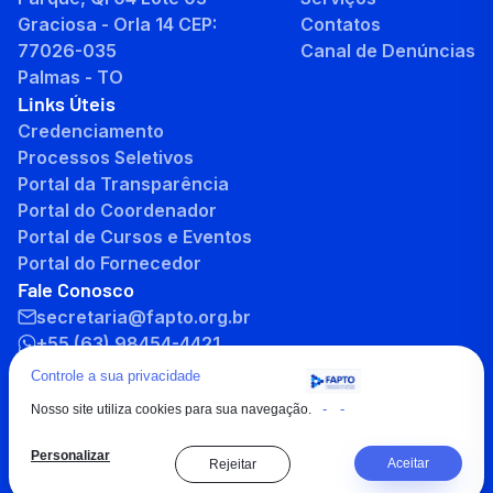
Graciosa - Orla 14 CEP:
Contatos
77026-035
Canal de Denúncias
Palmas - TO
Links Úteis
Credenciamento
Processos Seletivos
Portal da Transparência
Portal do Coordenador
Portal de Cursos e Eventos
Portal do Fornecedor
Fale Conosco
secretaria@fapto.org.br
+55 (63) 98454-4421
+55 (63) 3232-8701
Controle a sua privacidade
-
-
Nosso site utiliza cookies para sua navegação.
Personalizar
Aceitar
Rejeitar
Copyright © 2026 , Todos os direitos reservados à