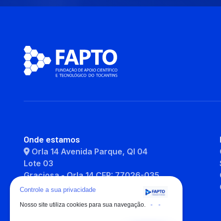
Onde estamos
Orla 14 Avenida Parque, QI 04
Lote 03
Graciosa - Orla 14 CEP: 77026-035
Palmas - TO
Controle a sua privacidade
-
-
Nosso site utiliza cookies para sua navegação.