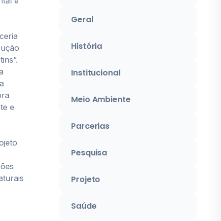
tal e
Geral
ceria
História
cução
ins”.
a
Institucional
ça
ora
Meio Ambiente
te e
Parcerias
ojeto
Pesquisa
ções
aturais
Projeto
Saúde