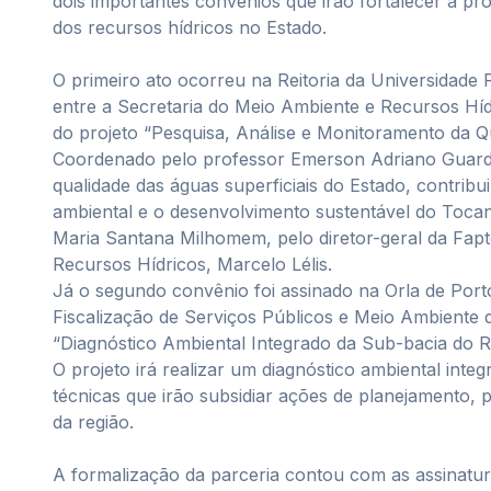
dois importantes convênios que irão fortalecer a pr
dos recursos hídricos no Estado.
O primeiro ato ocorreu na Reitoria da Universidade 
entre a Secretaria do Meio Ambiente e Recursos Hí
do projeto “Pesquisa, Análise e Monitoramento da Qu
Coordenado pelo professor Emerson Adriano Guarda
qualidade das águas superficiais do Estado, contrib
ambiental e o desenvolvimento sustentável do Tocant
Maria Santana Milhomem, pelo diretor-geral da Fapt
Recursos Hídricos, Marcelo Lélis.
Já o segundo convênio foi assinado na Orla de Port
Fiscalização de Serviços Públicos e Meio Ambiente 
“Diagnóstico Ambiental Integrado da Sub-bacia do R
O projeto irá realizar um diagnóstico ambiental int
técnicas que irão subsidiar ações de planejamento, 
da região.
A formalização da parceria contou com as assinatur