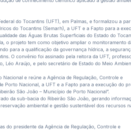
odução de conhecimento científico aplicado à gestão ambien
Federal do Tocantins (UFT), em Palmas, e formalizou a par
dricos do Tocantins (Semarh), a UFT e a Fapto para a exe
alidade das Águas Brutas Superficiais do Estado do Tocant
, o projeto tem como objetivo ampliar o monitoramento d
uindo para a qualificação da governança hídrica, a seguran
ins. O convênio foi assinado pela reitora da UFT, profess
o, Léo Araújo, e pelo secretário de Estado do Meio Ambien
o Nacional e reúne a Agência de Regulação, Controle e
de Porto Nacional, a UFT e a Fapto para a execução do pr
ibeirão São João – Município de Porto Nacional”.
egrado da sub-bacia do Ribeirão São João, gerando informa
preservação ambiental e gestão sustentável dos recursos n
as do presidente da Agência de Regulação, Controle e