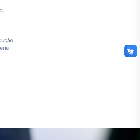
o,
ecução
eria