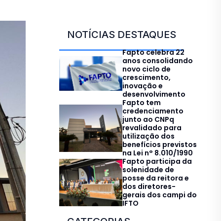
NOTÍCIAS DESTAQUES
Fapto celebra 22
anos consolidando
novo ciclo de
crescimento,
inovação e
desenvolvimento
Fapto tem
credenciamento
junto ao CNPq
revalidado para
utilização dos
benefícios previstos
na Lei n° 8.010/1990
Fapto participa da
solenidade de
posse da reitora e
dos diretores-
gerais dos campi do
IFTO