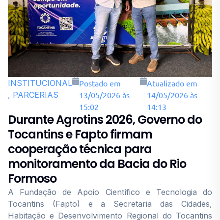
INSTITUCIONAL
Postado em
Atualizado em
, PARCERIAS
13/05/2026 às
14/05/2026 às
15:02
14:13
Durante Agrotins 2026, Governo do
Tocantins e Fapto firmam
cooperação técnica para
monitoramento da Bacia do Rio
Formoso
A Fundação de Apoio Científico e Tecnologia do
Tocantins (Fapto) e a Secretaria das Cidades,
Habitação e Desenvolvimento Regional do Tocantins