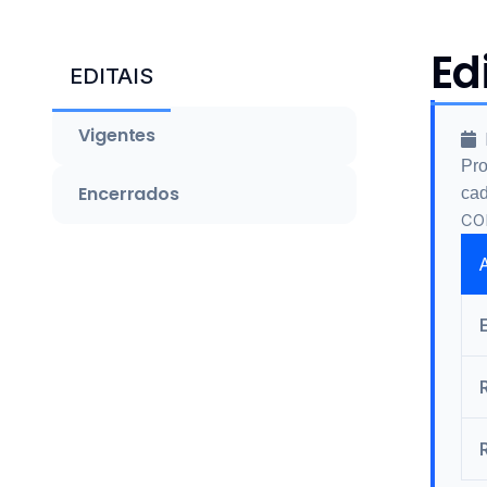
Ed
EDITAIS
Vigentes
Pro
Encerrados
cad
CO