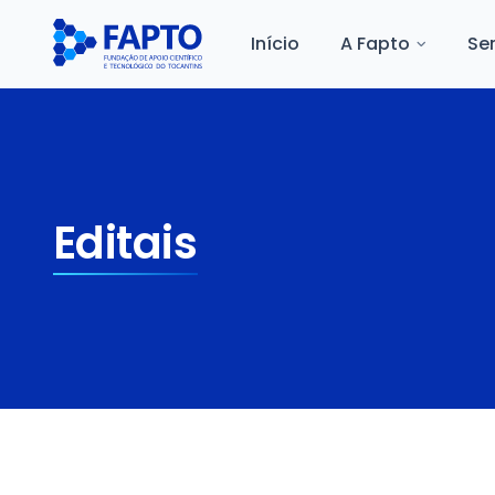
Início
A Fapto
Se
Editais