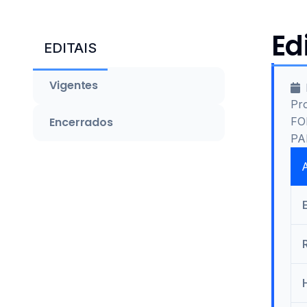
Ed
EDITAIS
Vigentes
Pr
Encerrados
FO
PA