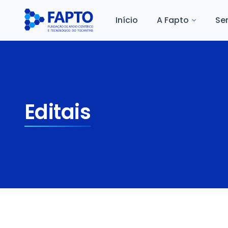
Início
A Fapto
Se
Editais