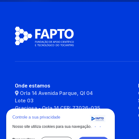
Onde estamos
Orla 14 Avenida Parque, QI 04
Lote 03
Graciosa - Orla 14 CEP: 77026-035
Palmas - TO
Controle a sua privacidade
-
-
Nosso site utiliza cookies para sua navegação.